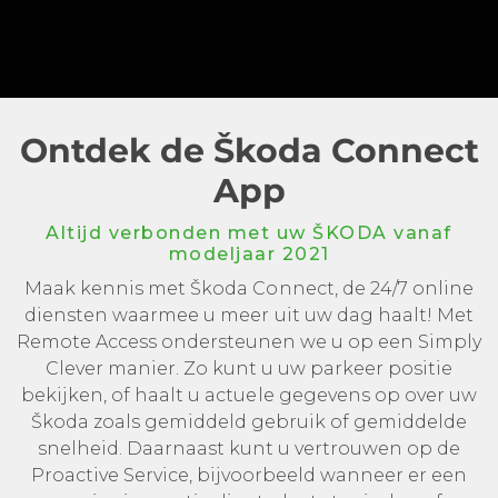
Ontdek de Škoda Connect
App
Altijd verbonden met uw ŠKODA vanaf
modeljaar 2021
Maak kennis met Škoda Connect, de 24/7 online
diensten waarmee u meer uit uw dag haalt! Met
Remote Access ondersteunen we u op een Simply
Clever manier. Zo kunt u uw parkeer positie
bekijken, of haalt u actuele gegevens op over uw
Škoda zoals gemiddeld gebruik of gemiddelde
snelheid. Daarnaast kunt u vertrouwen op de
Proactive Service, bijvoorbeeld wanneer er een