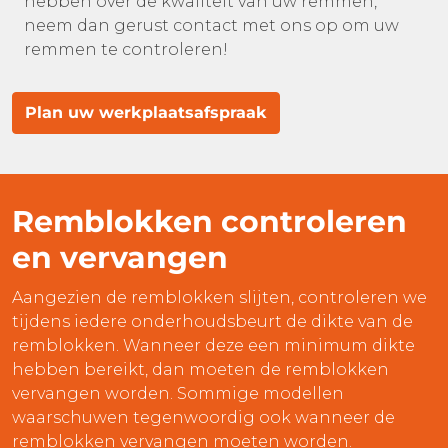
hebben over de kwaliteit van uw remmen,
neem dan gerust contact met ons op om uw
remmen te controleren!
Plan uw werkplaatsafspraak
Remblokken controleren
en vervangen
Aangezien de remblokken slijten, controleren we
tijdens iedere onderhoudsbeurt de dikte van de
remblokken. Wanneer deze een minimum dikte
hebben bereikt, dan moeten de remblokken
vervangen worden. Sommige modellen
waarschuwen tegenwoordig ook wanneer de
remblokken vervangen moeten worden.