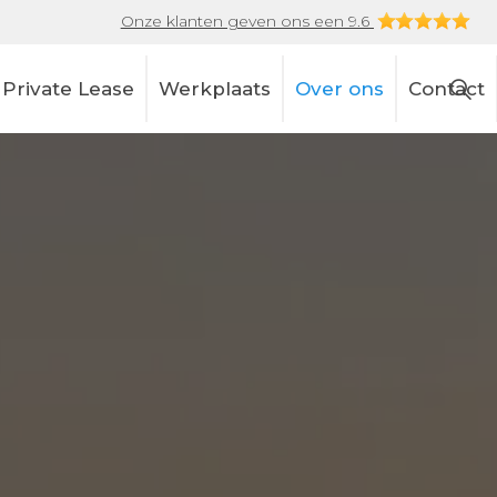
Onze klanten geven ons een 9.6
Private Lease
Werkplaats
Over ons
Contact