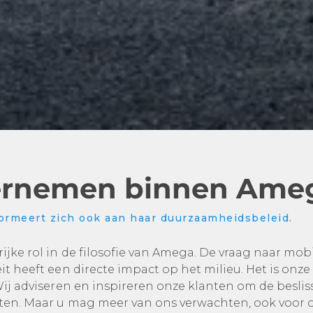
ernemen binnen Ame
ormeert zich ook aan haar duurzaamheidsbeleid.
jke rol in de filosofie van Amega. De vraag naar mobil
it heeft een directe impact op het milieu. Het is onze
 Wij adviseren en inspireren onze klanten om de besl
tten. Maar u mag meer van ons verwachten, ook voor