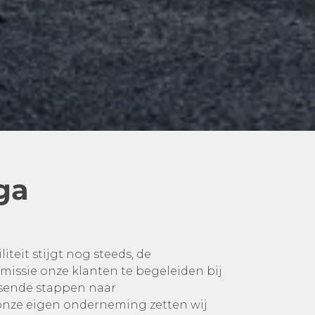
ga
iteit stijgt nog steeds, de
 missie onze klanten te begeleiden bij
issende stappen naar
 onze eigen onderneming zetten wij