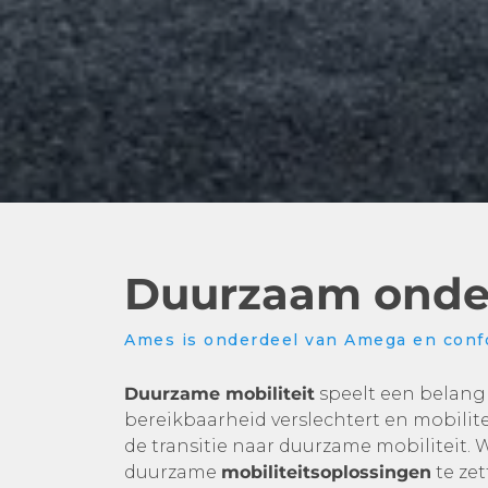
Duurzaam ond
Ames is onderdeel van Amega en conf
Duurzame mobiliteit
speelt een belangri
bereikbaarheid verslechtert en mobilite
de transitie naar duurzame mobiliteit.
duurzame
mobiliteitsoplossingen
te ze