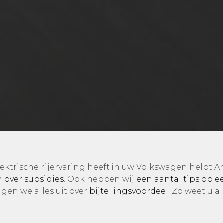
lektrische rijervaring heeft in uw Volkswagen helpt 
 over subsidies
. Ook hebben wij
een aantal tips op ee
gen we alles uit over
bijtellingsvoordeel
. Zo weet u a