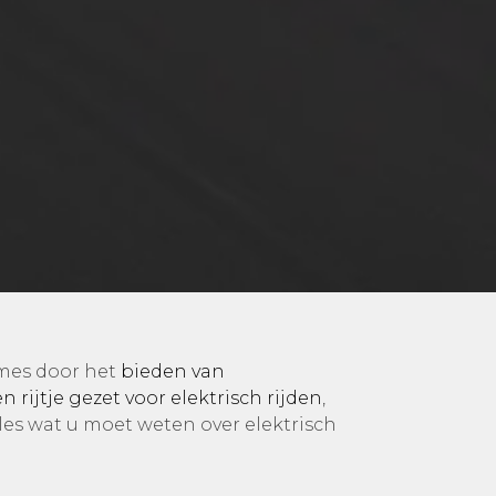
Ames door het
bieden van
n rijtje gezet voor elektrisch rijden
,
lles wat u moet weten over elektrisch