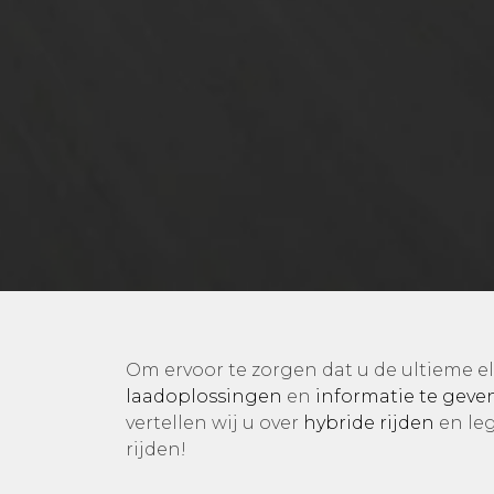
Om ervoor te zorgen dat u de ultieme e
laadoplossingen
en
informatie te geven
vertellen wij u over
hybride rijden
en leg
rijden!