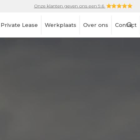
Onze klanten geven ons een 9.6
Private Lease
Werkplaats
Over ons
Contact