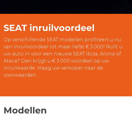
SEAT inruilvoordeel
Op verschillende SEAT modellen profiteert u nu
van inruilvoordeel tot maar liefst € 3.000! Ruilt u
uw auto in voor een nieuwe SEAT Ibiza, Arona of
Ateca? Dan krijgt u € 3.000 voordeel op uw
inruilwaarde. Vraag uw verkoper naar de
voorwaarden.
Modellen