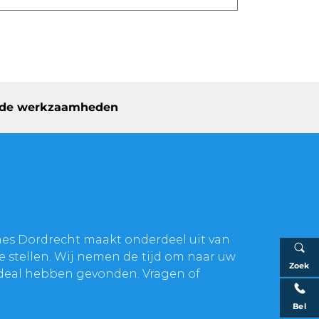
ens de werkzaamheden
mes Dordrecht maakt onderdeel uit van
te stellen. Wij nemen de tijd om naar uw
Zoek
f deal hebben gevonden. Vragen of
Bel