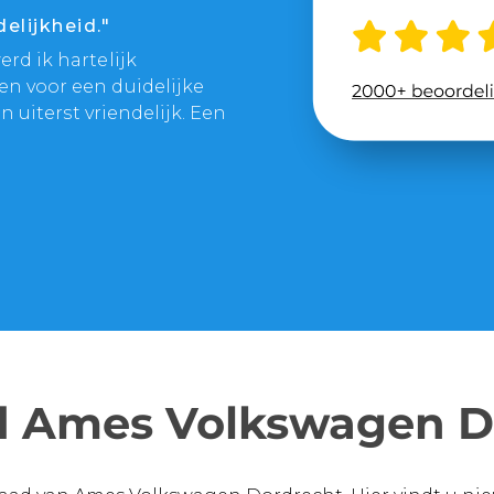
elijkheid."
rd ik hartelijk
en voor een duidelijke
n uiterst vriendelijk. Een
d Ames Volkswagen D