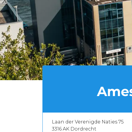
Ames
Laan der Verenigde Naties 75
3316 AK Dordrecht