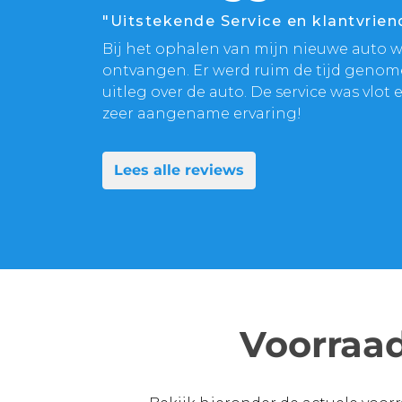
"Uitstekende Service en klantvriend
Bij het ophalen van mijn nieuwe auto we
ontvangen. Er werd ruim de tijd genom
uitleg over de auto. De service was vlot e
zeer aangename ervaring!
Lees alle reviews
Voorraa