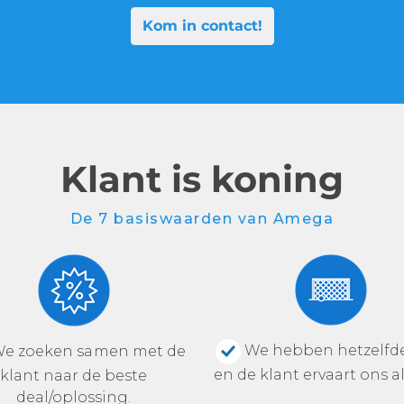
Kom in contact!
Klant is koning
De 7 basiswaarden van Amega
We hebben hetzelfde
e zoeken samen met de
en de klant ervaart ons al
klant naar de beste
deal/oplossing.