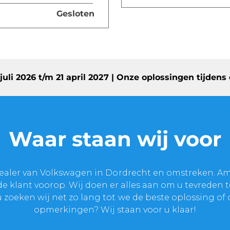
Gesloten
7 juli 2026 t/m 21 april 2027 | Onze oplossingen tijd
Waar staan wij voor
dealer van Volkswagen in Dordrecht en omstreken. A
e klant voorop. Wij doen er alles aan om u tevreden 
 zoeken wij net zo lang tot we de beste oplossing o
opmerkingen? Wij staan voor u klaar!