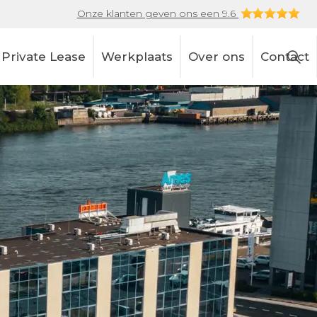
Onze klanten geven ons een 9.6
Private Lease
Werkplaats
Over ons
Contact