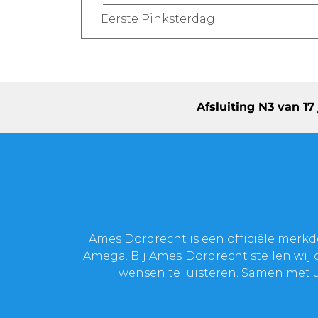
Eerste Pinksterdag
Afsluiting N3 van 1
Ames Dordrecht is een officiële merk
Amega. Bij Ames Dordrecht stellen wij d
wensen te luisteren. Samen met u