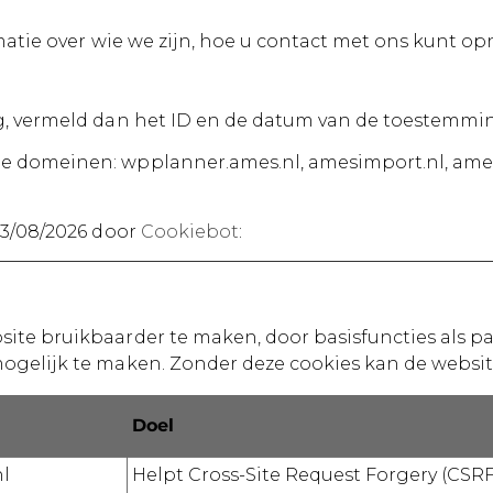
rmatie over wie we zijn, hoe u contact met ons kunt 
, vermeld dan het ID en de datum van de toestemming
e domeinen: wpplanner.ames.nl, amesimport.nl, ame
03/08/2026 door
Cookiebot
:
ite bruikbaarder te maken, door basisfuncties als p
mogelijk te maken. Zonder deze cookies kan de websi
Doel
l
Helpt Cross-Site Request Forgery (CSRF