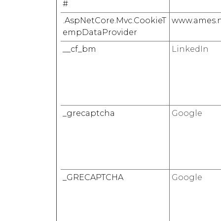
#
.AspNetCore.Mvc.CookieT
www.ames.n
empDataProvider
__cf_bm
LinkedIn
_grecaptcha
Google
_GRECAPTCHA
Google