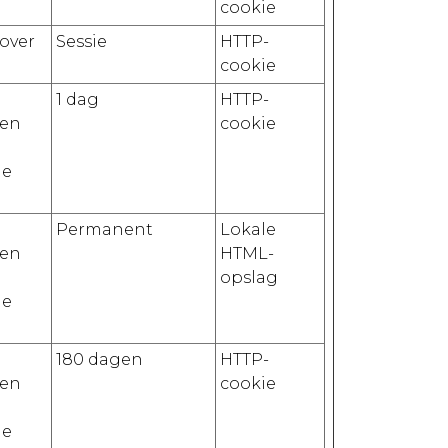
cookie
 over
Sessie
HTTP-
cookie
1 dag
HTTP-
 en
cookie
de
Permanent
Lokale
 en
HTML-
opslag
de
180 dagen
HTTP-
 en
cookie
de