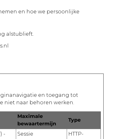
opnemen en hoe we persoonlijke
 alstublieft.
s.nl
aginanavigatie en toegang tot
te niet naar behoren werken.
Maximale
Type
bewaartermijn
) -
Sessie
HTTP-