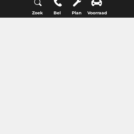
Zoek
Bel
Plan
Voorraad
Modern interieur
Het interieur van de Superb beschikt over een
digitale cockpit, een head-up display en
vrijstaand 12,9 inch infotainmentsysteem. Ook
is de bediening van de DSG-transmissie
verplaatst naar naast het stuur, hierdoor is de
transmissie eenvoudig te veranderen en
ontstaat er in de middenconsole extra
opbergruimte.