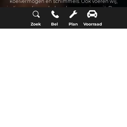
koelvermogen en schimmels. Ook voeren wij,
indien nodig, onderhoud aan uw airco uit. Deze
service bieden wij aan voor alle modellen.
Zoek
Bel
Plan
Voorraad