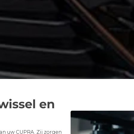
issel en
van uw CUPRA. Zij zorgen