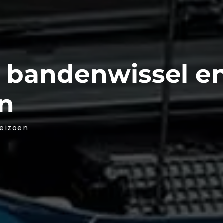
bandenwissel e
en
seizoen