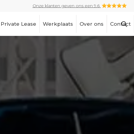
Onze klanten geven ons een 9.6
Private Lease
Werkplaats
Over ons
Contact