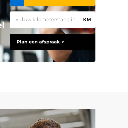
KM
l
Plan een afspraak >