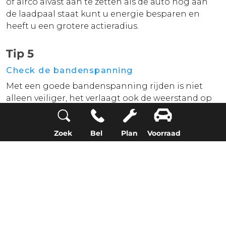
of airco alvast aan te zetten als de auto nog aan
de laadpaal staat kunt u energie besparen en
heeft u een grotere actieradius.
Tip 5
Check de bandenspanning
Met een goede bandenspanning rijden is niet
alleen veiliger, het verlaagt ook de weerstand op
de weg. Minder weerstand zorgt voor een grotere
actieradius van uw elektrische auto.
Zoek
Bel
Plan
Voorraad
Tip 6
Haal ongebruikte spullen uit de auto
Door de ongebruikte spullen zoals kratten uit de
auto te halen wordt uw auto lichter. Doordat de
auto lichter is, wordt de actieradius groter.