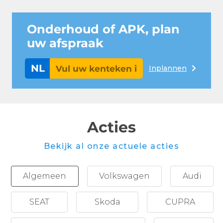
Onderhoud of APK, plan
uw afspraak
NL
Inplannen
Acties
Bekijk al onze actuele acties
Algemeen
Volkswagen
Audi
SEAT
Skoda
CUPRA