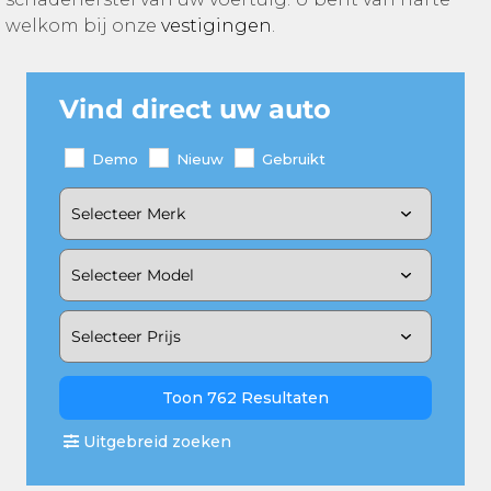
welkom bij onze
vestigingen
.
Vind direct uw auto
Demo
Nieuw
Gebruikt
Toon
762 Resultaten
Uitgebreid zoeken