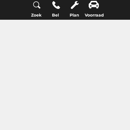
Zoek
Bel
Plan
Voorraad
Ruim en luxeus
De Kodiaq beschikt over een royale laadruimte,
van 340 tot 845 liter bij de zevenzitter. De
vijfzitter beschikt over een nog grotere
laadruimte, tot maar liefst 845 liter. Comfort