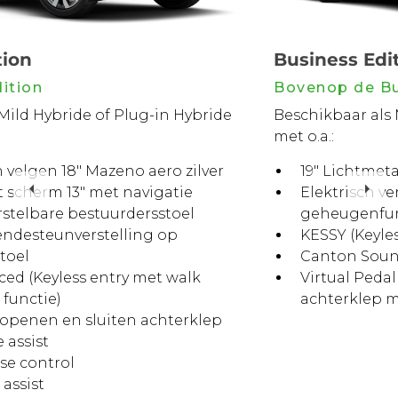
Business Edition Plus
Bovenop de Business Edition
Beschikbaar als Mild Hybride of Plug-in Hybride
met o.a.:
19" Lichtmetalen velgen "Halti"
Elektrisch verstelbare voorstoelen met
Previous
Nex
geheugenfunctie
KESSY (Keyless entry en start stop systeem)
Canton Sound System
Virtual Pedal (Elektrisch bedienbare
achterklep met kicksensor)