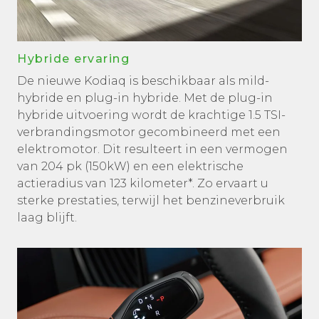
Hybride ervaring
De nieuwe Kodiaq is beschikbaar als mild-
hybride en plug-in hybride. Met de plug-in
hybride uitvoering wordt de krachtige 1.5 TSI-
verbrandingsmotor gecombineerd met een
elektromotor. Dit resulteert in een vermogen
van 204 pk (150kW) en een elektrische
actieradius van 123 kilometer*. Zo ervaart u
sterke prestaties, terwijl het benzineverbruik
laag blijft.