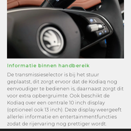
Informatie binnen handbereik
De transmissieselector is bij het stuur
geplaatst, dit zorgt ervoor dat de Kodiaq nog
eenvoudiger te bedienen is, daarnaast zorgt dit
voor extra opbergruimte. Ook beschikt de
Kodiaq over een centrale 10 inch display
(optioneel ook 13 inch). Deze display weergeeft
allerlei informatie en entertainmentfuncties
zodat de rijervaring nog prettiger wordt.