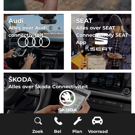
Audi
SEAT
Alles over Audi
Alles over SEAT
connectiviteit
Connect en My SEAT
App
ŠKODA
Alles over Škoda Connectiviteit
Zoek
Bel
Plan
Voorraad