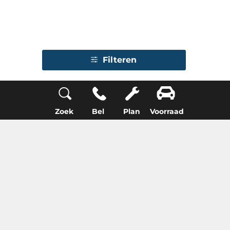
Filteren
1
2
3
4
5
Zoek
Bel
Plan
Voorraad