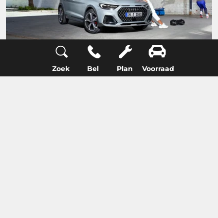
Zoek
Bel
Plan
Voorraad
Audi A1 allstreet
Alleen uit voorraad leverbaar
Home
Audi
Modellen
A1