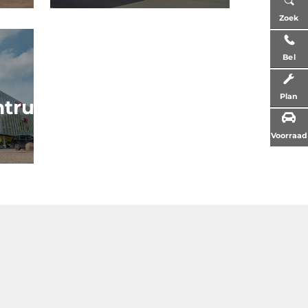
Zoek
Bel
Plan
ntrum
Voorraad