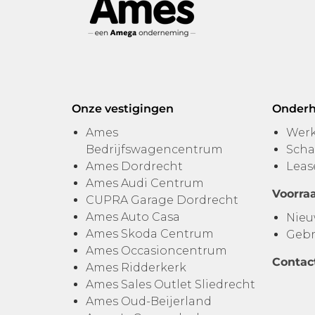
Onze vestigingen
Onderh
Ames
Werk
Bedrijfswagencentrum
Scha
Ames Dordrecht
Leas
Ames Audi Centrum
Voorra
CUPRA Garage Dordrecht
Ames Auto Casa
Nieu
Ames Skoda Centrum
Gebr
Ames Occasioncentrum
Contac
Ames Ridderkerk
Ames Sales Outlet Sliedrecht
Ames Oud-Beijerland