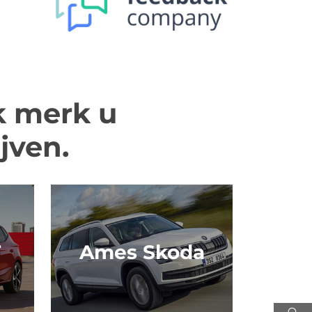
k merk u
jven.
T
Ames Skoda