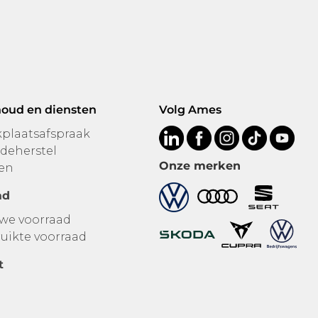
oud en diensten
Volg Ames
plaatsafspraak
deherstel
Onze merken
en
ad
we voorraad
uikte voorraad
t