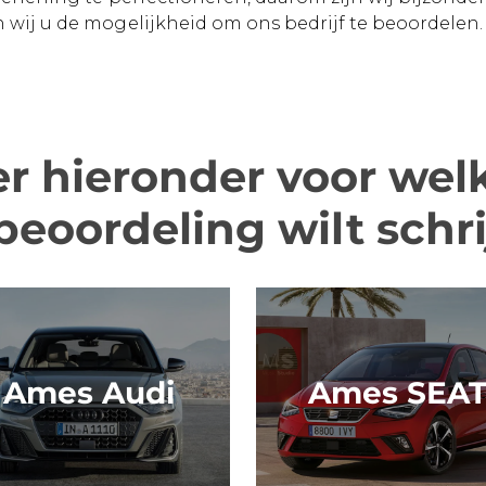
wij u de mogelijkheid om ons bedrijf te beoordelen.
er hieronder voor wel
beoordeling wilt schri
Ames Audi
Ames SEA