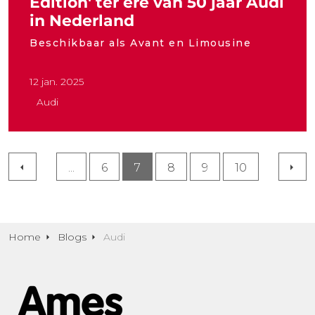
Edition' ter ere van 50 jaar Audi
in Nederland
Beschikbaar als Avant en Limousine
12 jan. 2025
Audi
...
6
7
8
9
10
Home
Blogs
Audi