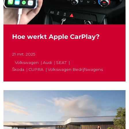
Hoe werkt Apple CarPlay?
21 mrt. 2025
Volkswagen
Audi
SEAT
Škoda
CUPRA
Volkswagen Bedrijfswagens