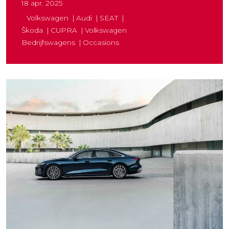
18 apr. 2025
Volkswagen
Audi
SEAT
Škoda
CUPRA
Volkswagen
Bedrijfswagens
Occasions