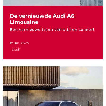
De vernieuwde Audi A6
Limousine
Een vernieuwd icoon van stijl en comfort
16 apr. 2025
Audi