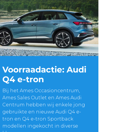
Voorraadactie: Audi
Q4 e-tron
Bij het Ames Occasioncentrum,
Ames Sales Outlet en Ames Audi
Centrum hebben wij enkele jong
gebruikte en nieuwe Audi Q4 e-
tron en Q4 e-tron Sportback
modellen ingekocht in diverse