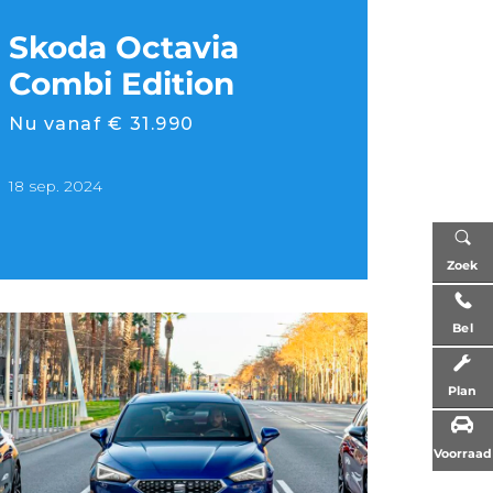
Skoda Octavia
Combi Edition
Nu vanaf € 31.990
18 sep. 2024
Zoek
Bel
Plan
Voorraad