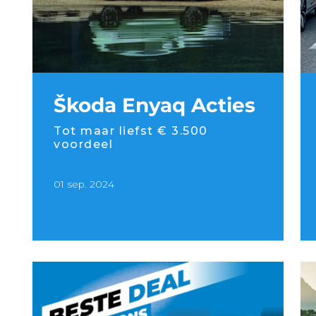
Škoda Enyaq Acties
Tot maar liefst € 3.500
voordeel
01 sep. 2024