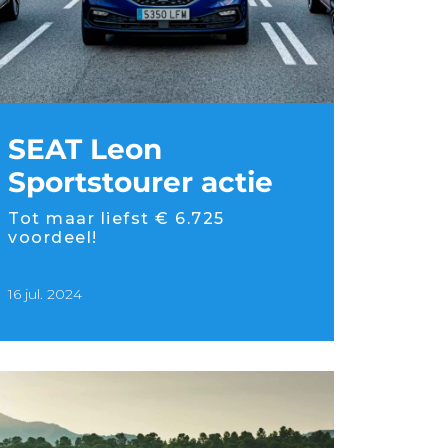
SEAT Leon
Sportstourer actie
Tot maar liefst € 6.725
voordeel!
16 jul. 2024