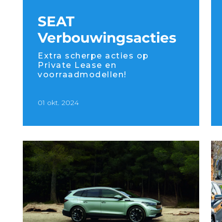
SEAT
Verbouwingsacties
Extra scherpe acties op
Private Lease en
voorraadmodellen!
01 okt. 2024