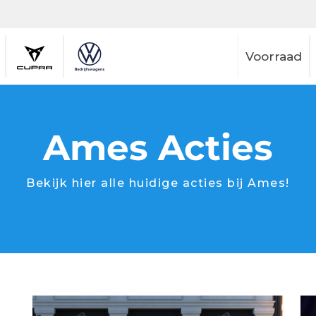
Voorraad
Ames Acties
Bekijk hier alle huidige acties bij Ames!