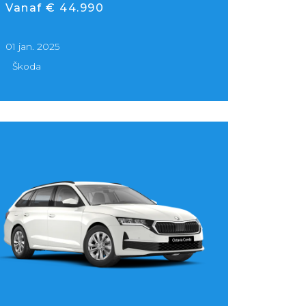
Vanaf € 44.990
01 jan. 2025
Škoda