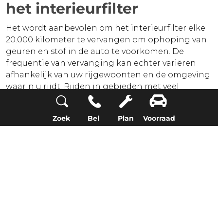
het interieurfilter
Het wordt aanbevolen om het interieurfilter elke
20.000 kilometer te vervangen om ophoping van
geuren en stof in de auto te voorkomen. De
frequentie van vervanging kan echter variëren
afhankelijk van uw rijgewoonten en de omgeving
waarin u rijdt. Rijden in gebieden met veel
luchtvervuiling kan bijvoorbeeld leiden tot
snellere vervuiling van het filter. Het negeren van
Zoek
Bel
Plan
Voorraad
regelmatige vervanging kan resulteren in
ophoping van onaangename geuren of zelfs
schimmelvorming.