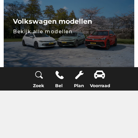
Volkswagen modellen
Bekijk alle modellen
Zoek
Bel
Plan
Voorraad
Voorraad e-Golf
0 auto's gevonden
Filteren