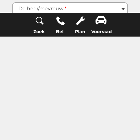
De heer/mevrouw
*
Zoek
Bel
Plan
Voorraad
Voorletters
Tussenvoegsels
Achternaam
*
Onderwerp
*
Uw e-mail adres
*