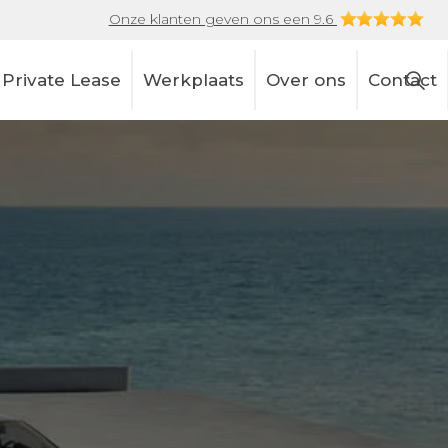
Onze klanten geven ons een 9.6
Private Lease
Werkplaats
Over ons
Contact