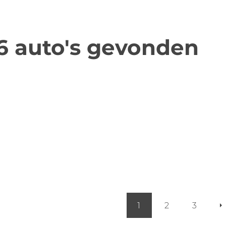
6 auto's gevonden
1
2
3