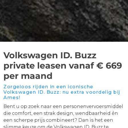
Volkswagen ID. Buzz
private leasen vanaf € 669
per maand
Zorgeloos rijden in een iconische
Volkswagen ID. Buzz: nu extra voordelig bij
Ames!
Bent u op zoek naar een personenvervoersmiddel
die comfort, een strak design, wendbaarheid én
een scherpe prijs combineert? Dan is het een
slimme keuze om de Volkswagen ID. Buzz te