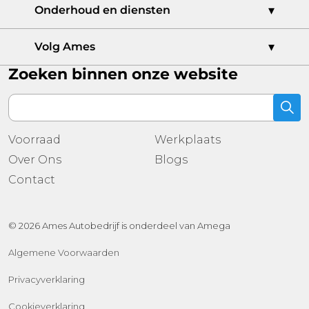
Ames Bedrijfswagencentrum
Onderhoud en diensten
Ames Dordrecht
Ames Audi Centrum
Werkplaatsafspraak
Volg Ames
CUPRA Garage Dordrecht
Schadeherstel
Zoeken binnen onze website
Ames Auto Casa
Leasen
Ames Skoda Centrum
Voorraad
Ames Occasioncentrum
Onze merken
Ames Ridderkerk
Nieuwe voorraad
Ames Sales Outlet Sliedrecht
Voorraad
Werkplaats
Gebruikte voorraad
Ames Oud-Beijerland
Over Ons
Blogs
Contact
Ames 's-Gravendeel
Contact
© 2026 Ames Autobedrijf is onderdeel van Amega
Algemene Voorwaarden
Privacyverklaring
Cookieverklaring