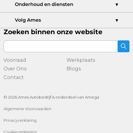
Ames Bedrijfswagencentrum
Onderhoud en diensten
Ames Dordrecht
Ames Audi Centrum
Werkplaatsafspraak
Volg Ames
CUPRA Garage Dordrecht
Schadeherstel
Zoeken binnen onze website
Ames Auto Casa
Leasen
Ames Skoda Centrum
Voorraad
Ames Occasioncentrum
Onze merken
Ames Ridderkerk
Nieuwe voorraad
Ames Sales Outlet Sliedrecht
Voorraad
Werkplaats
Gebruikte voorraad
Ames Oud-Beijerland
Over Ons
Blogs
Contact
Ames 's-Gravendeel
Contact
© 2026 Ames Autobedrijf is onderdeel van Amega
Algemene Voorwaarden
Privacyverklaring
Cookieverklaring