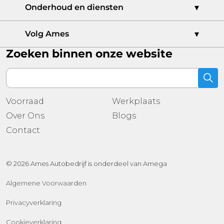
Ames Bedrijfswagencentrum
Onderhoud en diensten
Ames Dordrecht
Ames Audi Centrum
Werkplaatsafspraak
Volg Ames
CUPRA Garage Dordrecht
Schadeherstel
Zoeken binnen onze website
Ames Auto Casa
Leasen
Ames Skoda Centrum
Voorraad
Ames Occasioncentrum
Onze merken
Ames Ridderkerk
Nieuwe voorraad
Ames Sales Outlet Sliedrecht
Voorraad
Werkplaats
Gebruikte voorraad
Ames Oud-Beijerland
Over Ons
Blogs
Contact
Ames 's-Gravendeel
Contact
© 2026 Ames Autobedrijf is onderdeel van Amega
Algemene Voorwaarden
Privacyverklaring
Cookieverklaring