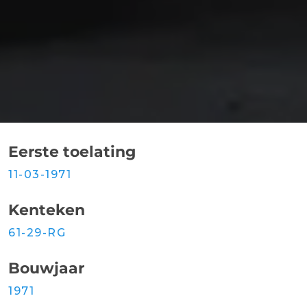
Eerste toelating
11-03-1971
Kenteken
61-29-RG
Bouwjaar
1971