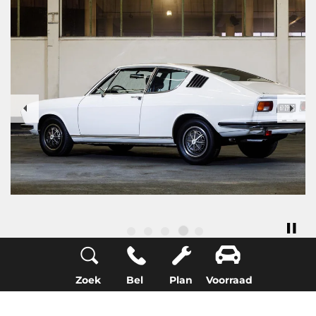
Previous
Nex
Zoek
Bel
Plan
Voorraad
De restauratie van de Audi 100
Coupé