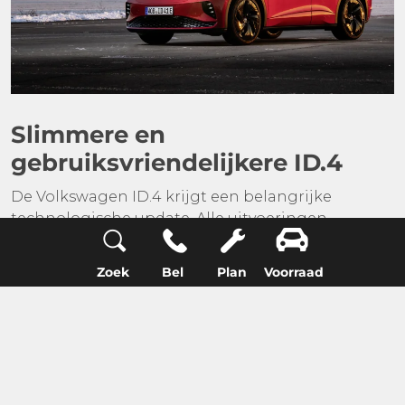
Slimmere en
gebruiksvriendelijkere ID.4
De
Volkswagen ID.4
krijgt een belangrijke
technologische update. Alle uitvoeringen
beschikken over snellere software en een
verbeterde Travel Assist met verkeerslichtdetectie
Zoek
Bel
Plan
Voorraad
en instelbare One Pedal Driving, waarbij de auto
volledig tot stilstand komt. De prijzen blijven
ongewijzigd, met een vanafprijs van € 39.990 voor
de Limited Edition.
Ook het gebruiksgemak is verbeterd. Het stuur