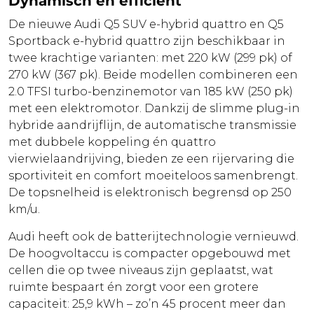
Dynamisch en efficiënt
De nieuwe Audi Q5 SUV e-hybrid quattro en Q5
Sportback e-hybrid quattro zijn beschikbaar in
twee krachtige varianten: met 220 kW (299 pk) of
270 kW (367 pk). Beide modellen combineren een
2.0 TFSI turbo-benzinemotor van 185 kW (250 pk)
met een elektromotor. Dankzij de slimme plug-in
hybride aandrijflijn, de automatische transmissie
met dubbele koppeling én quattro
vierwielaandrijving, bieden ze een rijervaring die
sportiviteit en comfort moeiteloos samenbrengt.
De topsnelheid is elektronisch begrensd op 250
km/u.
Audi heeft ook de batterijtechnologie vernieuwd.
De hoogvoltaccu is compacter opgebouwd met
cellen die op twee niveaus zijn geplaatst, wat
ruimte bespaart én zorgt voor een grotere
capaciteit: 25,9 kWh – zo’n 45 procent meer dan