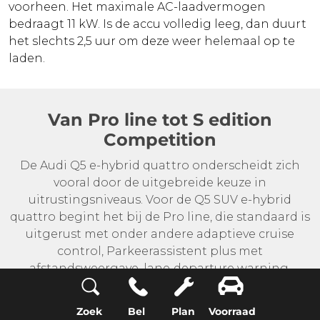
voorheen. Het maximale AC-laadvermogen
bedraagt 11 kW. Is de accu volledig leeg, dan duurt
het slechts 2,5 uur om deze weer helemaal op te
laden.
Van Pro line tot S edition
Competition
De Audi Q5 e-hybrid quattro onderscheidt zich
vooral door de uitgebreide keuze in
uitrustingsniveaus. Voor de Q5 SUV e-hybrid
quattro begint het bij de Pro line, die standaard is
uitgerust met onder andere adaptieve cruise
control, Parkeerassistent plus met
afstandsweergave, lane departure warning,
efficiency assistent en vermoeidheidsassistent.
Het infotainmentsysteem MMI experience plus,
Zoek
Bel
Plan
Voorraad
dat ook standaard is, is uitgerust met de Audi