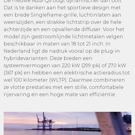
De nieuwe Audi Q5 oogt dynamischer dan ooit.
Dat is te danken aan het sportieve design met
een brede Singleframe-grille, luchtinlaten aan
weerszijden, een strakke lichtstrip over de hele
achterzijde en een opvallende diffuser. Voor het
model zijn gestroomlijnde lichtmetalen velgen
beschikbaar in maten van 18 tot 21 inch. In
Nederland ligt de nadruk vooral op de plug-in
hybridevarianten. Deze bieden een
systeemvermogen van 220 kW (299 pk) of 270 kW
(367 pk) en hebben een elektrische actieradius tot
wel 100 kilometer (WLTP). Daarmee combineren
ze vlotte prestaties met een stille, comfortabele
rijervaring en een hoge mate van efficiëntie.