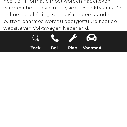
heeft of informatie moet worden nagekeken
wanneer het boekje niet fysiek beschikbaar is. De
online handleiding kunt u via onderstaande
button, daarmee wordt u doorgestuurd naar de
website van Volkswagen Nederland.
Mocht het instructieboekje (nog) niet
beschikbaar zijn, vraag dit dan via onderstaand
Zoek
Bel
Plan
Voorraad
formulier aan. Dit kan ook voor klassieke
Volkswagens of modellen waar geen digitaal
boekje voor beschikbaar is.
Online handleiding
Vraag uw instructieboekje aan