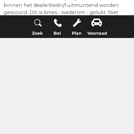
binnen het dealerbedrijf uitmuntend worden
gescoord. Dit is Ames - wederom - gelukt. Niet
alleen dankzij een geweldige sales-prestatie met
een aandeel van liefst 13% in het landelijke
Zoek
Bel
Plan
Voorraad
totaalvolume, maar ook qua service is het bij hen
top geregeld. Reden om Ames Auto Casa tevens
uit te roepen tot “Service Dealer van het jaar”.