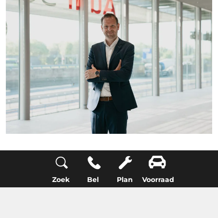
Als manager maakte Jaap in korte tijd veel mee.
“De brand vond plaats in de drukste tijd van het
jaar. Voor klanten en medewerkers wilden we zo
Zoek
Bel
Plan
Voorraad
snel mogelijk duidelijkheid hebben. Je schakelt
dan met heel veel verschillende partijen.
Ondertussen moest de schade opgenomen