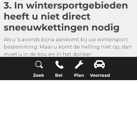
3. In wintersportgebieden
heeft u niet direct
sneeuwkettingen nodig
Als u 's avonds bijna aankomt bij uw wintersport
bestemming. Maar u komt de helling niet op, dan
moet u in de kou en in het donker
sneeuwkettingen om doen. Wees voorbereid en
zorg dat u winterbanden onder uw auto heeft.
Zoek
Bel
Plan
Voorraad
Hiermee voorkomt u niet dat u sneeuwkettingen
om moet doen, maar is het mogelijk dat u langer
kunt doorrijden op uw winterbanden. In veel
wintersportgebieden is het verplicht om op
winterbanden te rijden.