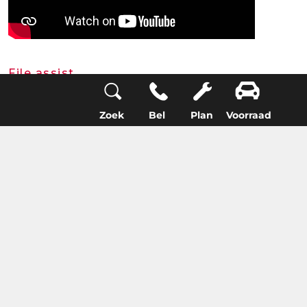
File assist
Zoek
Bel
Plan
Voorraad
Apple CarPlay &