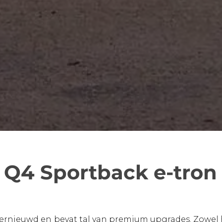
 Q4 Sportback e-tron
vernieuwd en bevat tal van premium upgrades. Zowel h