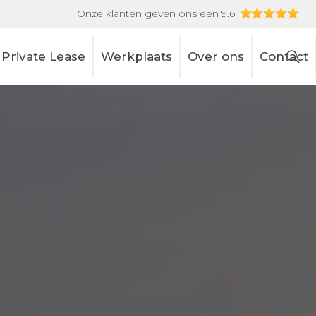
Onze klanten geven ons een 9.6
Private Lease
Werkplaats
Over ons
Contact