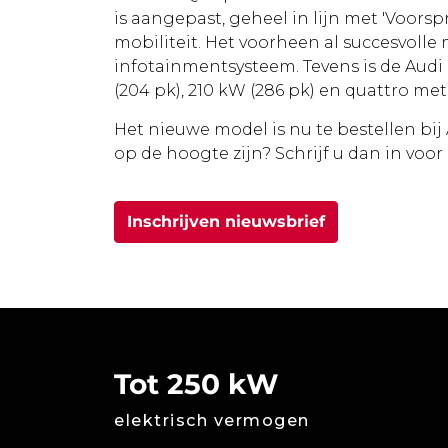
is aangepast, geheel in lijn met 'Voors
mobiliteit. Het voorheen al succesvoll
infotainmentsysteem. Tevens is de Audi 
(204 pk), 210 kW (286 pk) en quattro me
Het nieuwe model is nu te bestellen bij
op de hoogte zijn? Schrijf u dan in voor
Inschrijven nieuwsbrief
Tot 250 kW
elektrisch vermogen